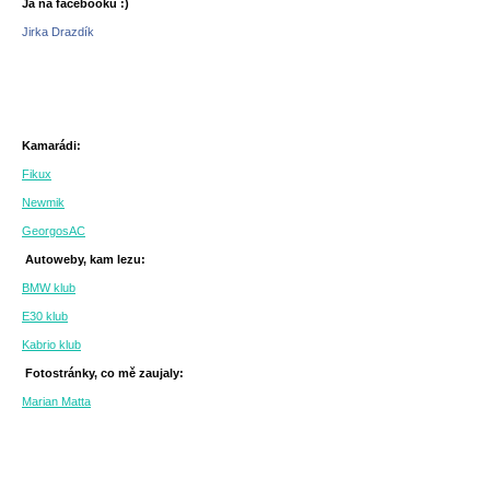
Já na facebooku :)
Jirka Drazdík
Kamarádi:
Fikux
Newmik
GeorgosAC
Autoweby, kam lezu:
BMW klub
E30 klub
Kabrio klub
Fotostránky, co mě zaujaly:
Marian Matta