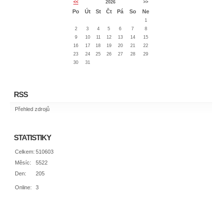
<<
2026
>>
Po
Út
St
Čt
Pá
So
Ne
1
2
3
4
5
6
7
8
9
10
11
12
13
14
15
16
17
18
19
20
21
22
23
24
25
26
27
28
29
30
31
RSS
Přehled zdrojů
STATISTIKY
Celkem:
510603
Měsíc:
5522
Den:
205
Online:
3