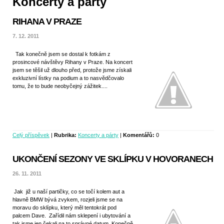
Koncerty a párty
RIHANA V PRAZE
7. 12. 2011
Tak konečně jsem se dostal k fotkám z
prosincové návštěvy Rihany v Praze. Na koncert
jsem se těšil už dlouho před, protože jsme získali
exkluzivní lístky na podium a to nasvědčovalo
tomu, že to bude neobyčejný zážitek....
Celý příspěvek
|
Rubrika:
Koncerty a párty
|
Komentářů:
0
UKONČENÍ SEZONY VE SKLÍPKU V HOVORANECH
26. 11. 2011
Jak
již u naší partičky, co se točí kolem aut a
hlavně BMW bývá zvykem, rozjeli jsme se na
moravu do sklípku, který měl tentokrát pod
palcem Dave.
Zařídil nám sklepení i ubytování a
tak jsme jen čekali na to správné datum. Konečně