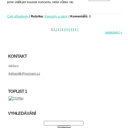
jsme viděli jen kousek koncertu, nebo vůbec nic.
Celý příspěvek
|
Rubrika:
Koncerty a párty
|
Komentářů:
0
1
|
2
|
3
|
4
|
5
|
6
|
7
následující »
KONTAKT
Měšice
jiridrazdik@seznam.cz
TOPLIST 1
VYHLEDÁVÁNÍ