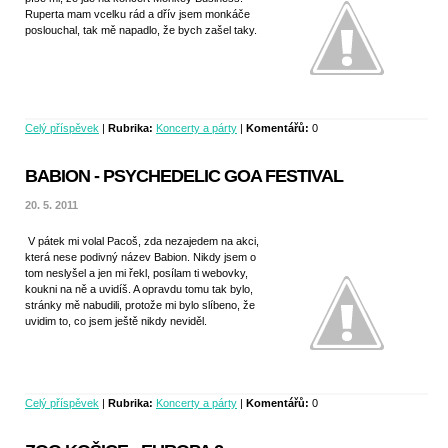
Ruperta mam vcelku rád a dřív jsem monkáče
poslouchal, tak mě napadlo, že bych zašel taky.
Celý příspěvek
|
Rubrika:
Koncerty a párty
|
Komentářů:
0
BABION - PSYCHEDELIC GOA FESTIVAL
20. 5. 2011
V pátek mi volal Pacoš, zda nezajedem na akci,
která nese podivný název Babion. Nikdy jsem o
tom neslyšel a jen mi řekl, posílam ti webovky,
koukni na ně a uvidíš. A opravdu tomu tak bylo,
stránky mě nabudili, protože mi bylo slíbeno, že
uvidim to, co jsem ještě nikdy neviděl.
Celý příspěvek
|
Rubrika:
Koncerty a párty
|
Komentářů:
0