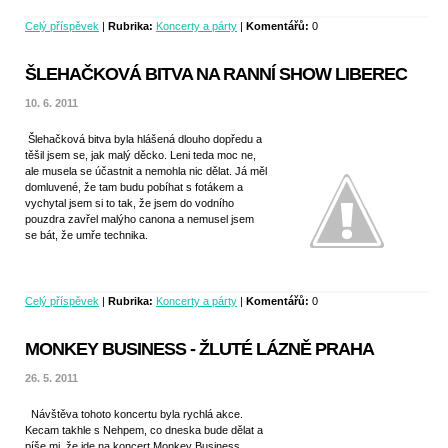
Celý příspěvek
|
Rubrika:
Koncerty a párty
|
Komentářů:
0
ŠLEHAČKOVÁ BITVA NA RANNÍ SHOW LIBEREC
10. 6. 2011
Šlehačková bitva byla hlášená dlouho dopředu a
těšil jsem se, jak malý děcko. Leni teda moc ne,
ale musela se účastnit a nemohla nic dělat. Já měl
domluvené, že tam budu pobíhat s fotákem a
vychytal jsem si to tak, že jsem do vodního
pouzdra zavřel malýho canona a nemusel jsem
se bát, že umře technika.
Celý příspěvek
|
Rubrika:
Koncerty a párty
|
Komentářů:
0
MONKEY BUSINESS - ŽLUTÉ LÁZNĚ PRAHA
26. 5. 2011
Návštěva tohoto koncertu byla rychlá akce.
Kecam takhle s Nehpem, co dneska bude dělat a
píše mi, že jde na koncert Monkey Business.