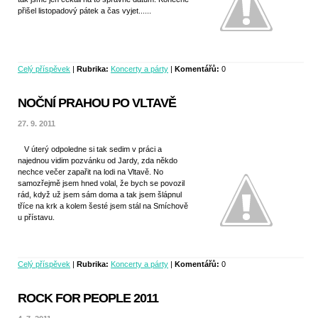
přišel listopadový pátek a čas vyjet......
Celý příspěvek
|
Rubrika:
Koncerty a párty
|
Komentářů:
0
NOČNÍ PRAHOU PO VLTAVĚ
27. 9. 2011
V úterý odpoledne si tak sedim v práci a
najednou vidim pozvánku od Jardy, zda někdo
nechce večer zapařit na lodi na Vltavě. No
samozřejmě jsem hned volal, že bych se povozil
rád, když už jsem sám doma a tak jsem šlápnul
tříce na krk a kolem šesté jsem stál na Smíchově
u přístavu.
Celý příspěvek
|
Rubrika:
Koncerty a párty
|
Komentářů:
0
ROCK FOR PEOPLE 2011