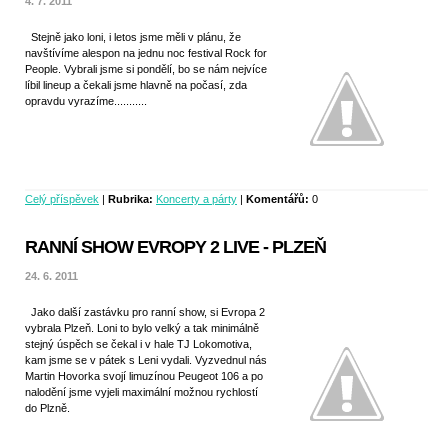
4. 7. 2011
Stejně jako loni, i letos jsme měli v plánu, že
navštívíme alespon na jednu noc festival Rock for
People. Vybrali jsme si pondělí, bo se nám nejvíce
líbil lineup a čekali jsme hlavně na počasí, zda
opravdu vyrazíme...........
Celý příspěvek
|
Rubrika:
Koncerty a párty
|
Komentářů:
0
RANNÍ SHOW EVROPY 2 LIVE - PLZEŇ
24. 6. 2011
Jako další zastávku pro ranní show, si Evropa 2
vybrala Plzeň. Loni to bylo velký a tak minimálně
stejný úspěch se čekal i v hale TJ Lokomotiva,
kam jsme se v pátek s Leni vydali. Vyzvednul nás
Martin Hovorka svojí limuzínou Peugeot 106 a po
nalodění jsme vyjeli maximální možnou rychlostí
do Plzně.