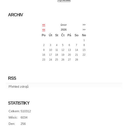
ARCHIV
<<
únor
>>
<<
2026
>>
Po
Út
St
Čt
Pá
So
Ne
1
2
3
4
5
6
7
8
9
10
11
12
13
14
15
16
17
18
19
20
21
22
23
24
25
26
27
28
RSS
Přehled zdrojů
STATISTIKY
Celkem:
510312
Měsíc:
6034
Den:
256