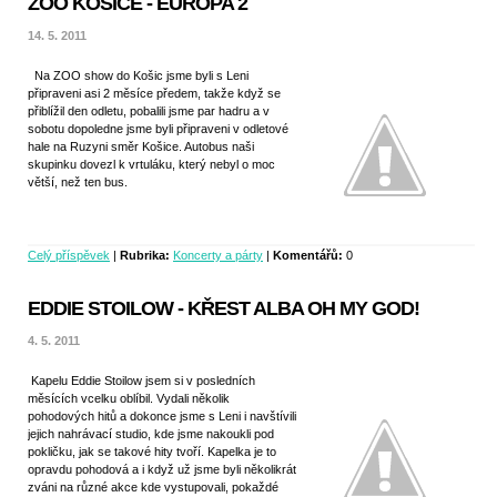
ZOO KOŠICE - EUROPA 2
14. 5. 2011
Na ZOO show do Košic jsme byli s Leni
připraveni asi 2 měsíce předem, takže když se
přiblížil den odletu, pobalili jsme par hadru a v
sobotu dopoledne jsme byli připraveni v odletové
hale na Ruzyni směr Košice. Autobus naši
skupinku dovezl k vrtuláku, který nebyl o moc
větší, než ten bus.
Celý příspěvek
|
Rubrika:
Koncerty a párty
|
Komentářů:
0
EDDIE STOILOW - KŘEST ALBA OH MY GOD!
4. 5. 2011
Kapelu Eddie Stoilow jsem si v posledních
měsících vcelku oblíbil. Vydali několik
pohodových hitů a dokonce jsme s Leni i navštívili
jejich nahrávací studio, kde jsme nakoukli pod
pokličku, jak se takové hity tvoří. Kapelka je to
opravdu pohodová a i když už jsme byli několikrát
zváni na různé akce kde vystupovali, pokaždé