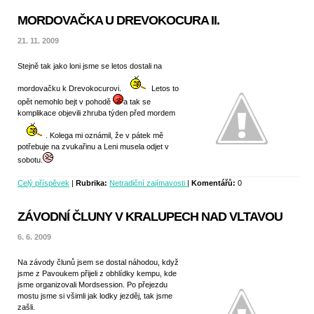
MORDOVAČKA U DREVOKOCURA II.
21. 11. 2009
Stejně tak jako loni jsme se letos dostali na
mordovačku k Drevokocurovi.
Letos to
opět nemohlo bejt v pohodě
a tak se
komplikace objevili zhruba týden před mordem
. Kolega mi oznámil, že v pátek mě
potřebuje na zvukařinu a Leni musela odjet v
sobotu.
Celý příspěvek
|
Rubrika:
Netradiční zajímavosti
|
Komentářů:
0
ZÁVODNÍ ČLUNY V KRALUPECH NAD VLTAVOU
6. 6. 2009
Na závody člunů jsem se dostal náhodou, když
jsme z Pavoukem přijeli z obhlídky kempu, kde
jsme organizovali Mordsession. Po přejezdu
mostu jsme si všimli jak lodky jezděj, tak jsme
zašli.