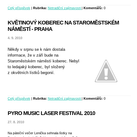
Celý příspěvek
|
Rubrika:
Netradiční zajímavosti
|
Komentářů:
0
KVĚTINOVÝ KOBEREC NA STAROMĚSTSKÉM
NÁMĚSTÍ - PRAHA
4. 9. 2010
Někdy v srpnu se k nám dostala
informace, že v září bude na
Staroměstském náměstí koberec. Nebyl
to ledajaký koberec, byl složený
z okvětních lístků begonií.
Celý příspěvek
|
Rubrika:
Netradiční zajímavosti
|
Komentářů:
0
PYRO MUSIC LASER FESTIVAL 2010
27. 8. 2010
Na páteční večer Lenička sehnala lístky na