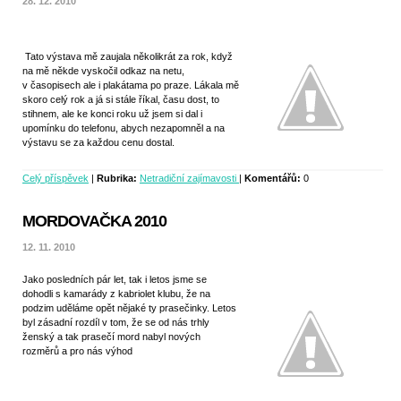
28. 12. 2010
Tato výstava mě zaujala několikrát za rok, když
na mě někde vyskočil odkaz na netu,
v časopisech ale i plakátama po praze. Lákala mě
skoro celý rok a já si stále říkal, času dost, to
stihnem, ale ke konci roku už jsem si dal i
upomínku do telefonu, abych nezapomněl a na
výstavu se za každou cenu dostal.
Celý příspěvek
|
Rubrika:
Netradiční zajímavosti
|
Komentářů:
0
MORDOVAČKA 2010
12. 11. 2010
Jako posledních pár let, tak i letos jsme se
dohodli s kamarády z kabriolet klubu, že na
podzim uděláme opět nějaké ty prasečinky. Letos
byl zásadní rozdíl v tom, že se od nás trhly
ženský a tak prasečí mord nabyl nových
rozměrů a pro nás výhod