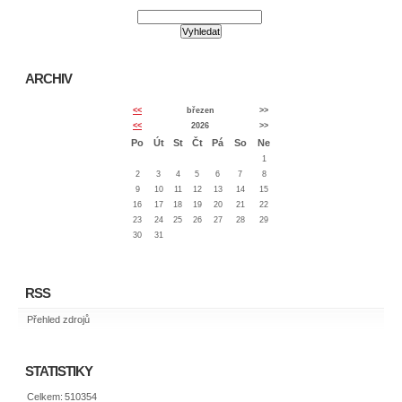
ARCHIV
<<
březen
>>
<<
2026
>>
Po
Út
St
Čt
Pá
So
Ne
1
2
3
4
5
6
7
8
9
10
11
12
13
14
15
16
17
18
19
20
21
22
23
24
25
26
27
28
29
30
31
RSS
Přehled zdrojů
STATISTIKY
Celkem:
510354