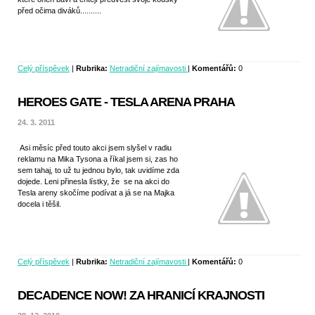
před očima diváků..........
Celý příspěvek
|
Rubrika:
Netradiční zajímavosti
|
Komentářů:
0
HEROES GATE - TESLA ARENA PRAHA
24. 3. 2011
Asi měsíc před touto akci jsem slyšel v radiu
reklamu na Mika Tysona a říkal jsem si, zas ho
sem tahaj, to už tu jednou bylo, tak uvidíme zda
dojede. Leni přinesla lístky, že se na akci do
Tesla areny skočíme podívat a já se na Majka
docela i těšil.
Celý příspěvek
|
Rubrika:
Netradiční zajímavosti
|
Komentářů:
0
DECADENCE NOW! ZA HRANICÍ KRAJNOSTI