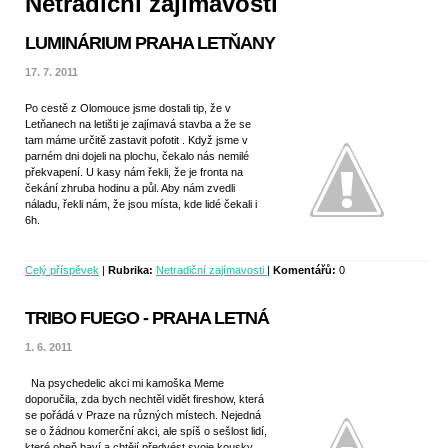
Netradiční zajímavosti
LUMINÁRIUM PRAHA LETŇANY
17. 7. 2011
Po cestě z Olomouce jsme dostali tip, že v
Letňanech na letišti je zajímavá stavba a že se
tam máme určitě zastavit pofotit . Když jsme v
parném dni dojeli na plochu, čekalo nás nemilé
překvapení. U kasy nám řekli, že je fronta na
čekání zhruba hodinu a půl. Aby nám zvedli
náladu, řekli nám, že jsou místa, kde lidé čekali i
6h.
Celý příspěvek
|
Rubrika:
Netradiční zajímavosti
|
Komentářů:
0
TRIBO FUEGO - PRAHA LETNÁ
1. 6. 2011
Na psychedelic akci mi kamoška Meme
doporučila, zda bych nechtěl vidět fireshow, která
se pořádá v Praze na různých místech. Nejedná
se o žádnou komerční akci, ale spíš o sešlost lidí,
které oheň baví a chtějí předvést svoje kousky