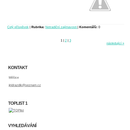
Celý příspěvek
|
Rubrika:
Netradiční zajímavosti
|
Komentářů:
0
1
|
2
|
3
následující »
KONTAKT
Měšice
jiridrazdik@seznam.cz
TOPLIST 1
VYHLEDÁVÁNÍ