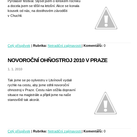
Pyrolaser festival. Slyšel jsem o lonském ročníku
a docela jsem se těšil na letošní. Akce se konala
kousek od nás, na dostihovém závodišti
v Chuchli.
Celý příspěvek
|
Rubrika:
Netradiční zajímavosti
|
Komentářů:
0
NOVOROČNÍ OHŇOSTROJ 2010 V PRAZE
1. 1. 2010
Tak jsme se po sylvestru v Litvínově vydali
rychle na cestu, aby jsme stihli novoroční
ohnostroj v Praze. Cestu nám stížila dopravní
situace na magistrále a přijeli jsme na naše
stanoviště tak akorát.
Celý příspěvek
|
Rubrika:
Netradiční zajímavosti
|
Komentářů:
0